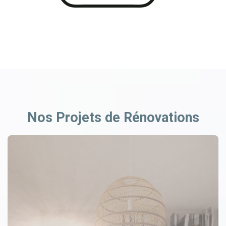
Nos Projets de Rénovations
Précédent
Suiv